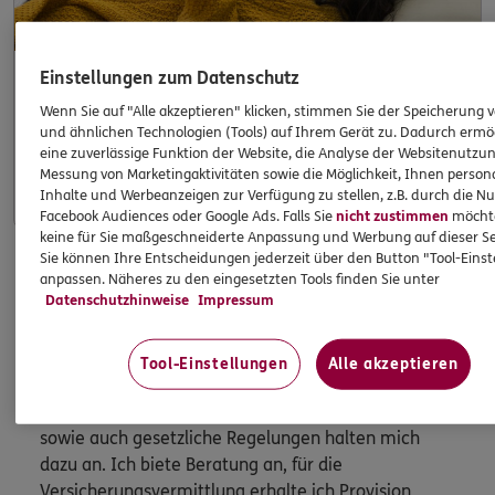
Einstellungen zum Datenschutz
Wenn Sie auf "Alle akzeptieren" klicken, stimmen Sie der Speicherung 
Apps & Mobile Services
und ähnlichen Technologien (Tools) auf Ihrem Gerät zu. Dadurch ermö
eine zuverlässige Funktion der Website, die Analyse der Websitenutzun
Mehr
Messung von Marketingaktivitäten sowie die Möglichkeit, Ihnen persona
Inhalte und Werbeanzeigen zur Verfügung zu stellen, z.B. durch die N
Facebook Audiences oder Google Ads. Falls Sie
nicht zustimmen
möchten
keine für Sie maßgeschneiderte Anpassung und Werbung auf dieser Se
Sie können Ihre Entscheidungen jederzeit über den Button "Tool-Eins
anpassen. Näheres zu den eingesetzten Tools finden Sie unter
HINWEIS
Datenschutzhinweise
Impressum
Wichtiges aus dem Vermittlerrecht
Tool-Einstellungen
Alle akzeptieren
Ich bin verpflichtet, Ihnen Auskünfte zu meiner
Person zu geben. Sowohl Ihr Schutz als Verbraucher
sowie auch gesetzliche Regelungen halten mich
dazu an. Ich biete Beratung an, für die
Versicherungsvermittlung erhalte ich Provision,